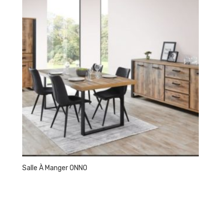
Salle À Manger ONNO
C