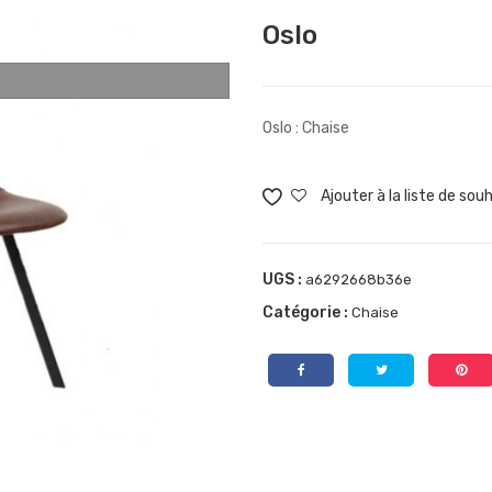
Oslo
Oslo : Chaise
Ajouter à la liste de sou
UGS :
a6292668b36e
Catégorie :
Chaise