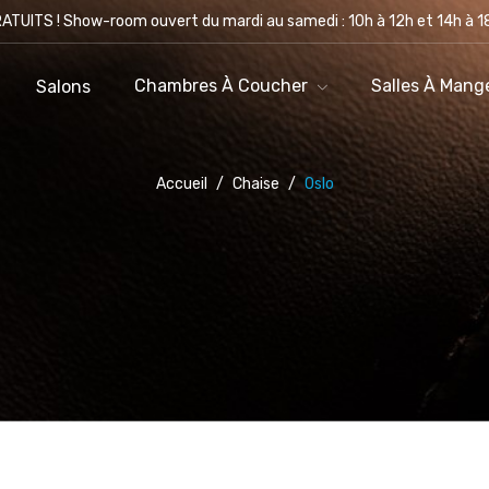
ATUITS ! Show-room ouvert du mardi au samedi : 10h à 12h et 14h à 18
Nos Produits
Salons
Chambres À Coucher
Chambres À Coucher
Salles À Mang
Salons
Accueil
/
Chaise
/
Oslo