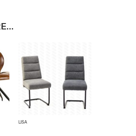
...
LISA
Emma