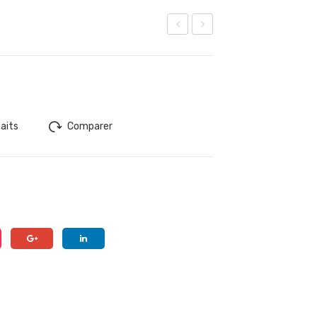
arg
RB
ot
AN
haits
Comparer