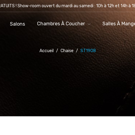
ATUITS ! Show-room ouvert du mardi au samedi : 10h à 12h et 14h à 18
Nos Produits
Salons
Chambres À Coucher
Chambres À Coucher
Salles À Mang
Salons
Accueil
/
Chaise
/
ST1908