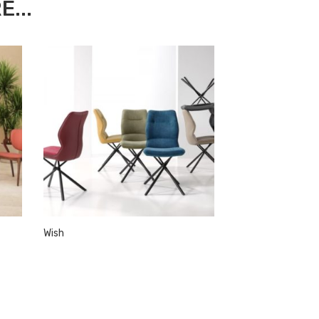
...
Wish
Capri