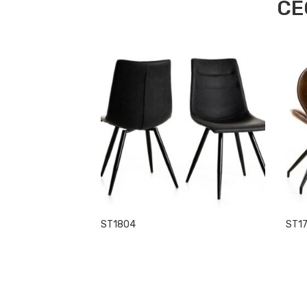
CE
ST1804
ST1