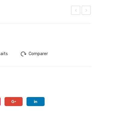
arg
RB
ot
AN
haits
Comparer