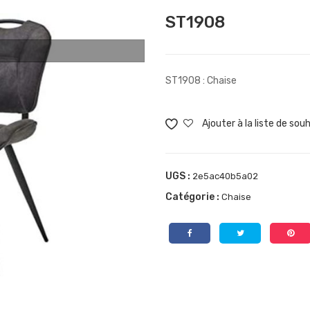
ST1908
ST1908 : Chaise
Ajouter à la liste de sou
UGS :
2e5ac40b5a02
Catégorie :
Chaise